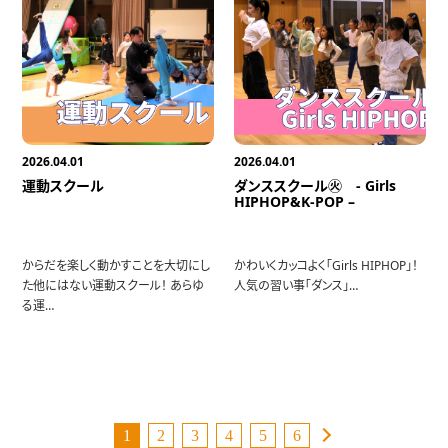
2026.04.01
2026.04.01
運動スクール
ダンススクール㊋ - Girls
HIPHOP&K-POP –
からだを楽しく動かすことを大切にし
かわいくカッコよく「Girls HIPHOP」！
た他にはない運動スクール！ あらゆ
人気の習い事「ダンス」…
る運…
1
2
3
4
5
6