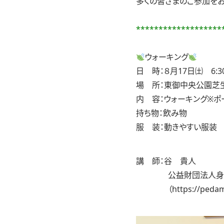
多くの皆さまのご参加をお
*******************
ウォーキング
日 時：８月17日㈯ 6:30
場 所：東御中央公園芝
内 容：ウォーキング※ポ
持ち物：飲み物
服 装：動きやすい服装
講 師：谷 貴人
公益財団法人身体
（
https://peda