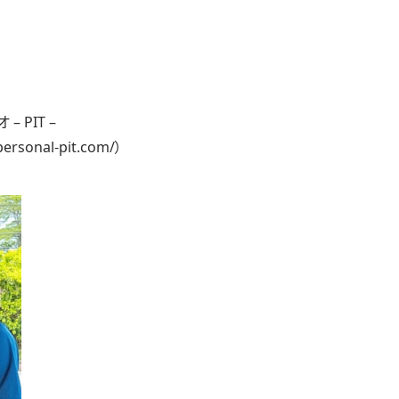
PIT –
personal-pit.com/
）