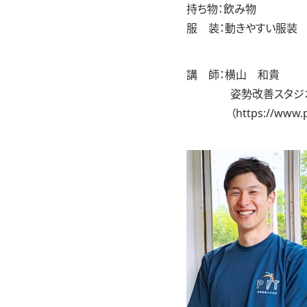
持ち物：飲み物
服 装：動きやすい服装
講 師：横山 和貴
姿勢改善スタジオ – 
（
https://www.