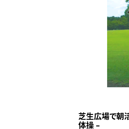
芝生広場で朝活
体操 –