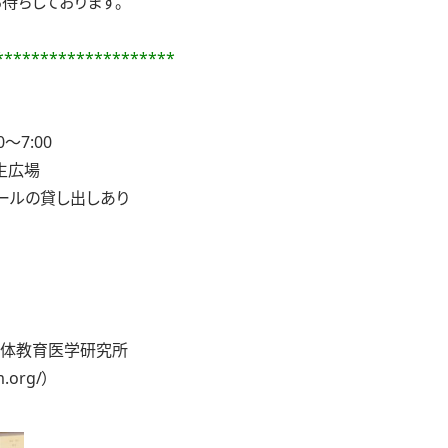
待ちしております。
********************
～7:00
生広場
ールの貸し出しあり
教育医学研究所
m.org/
）